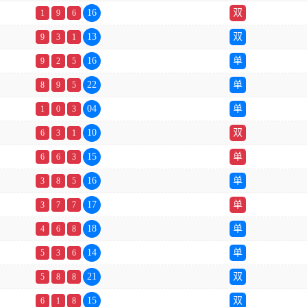
16
双
1
9
6
13
双
9
3
1
16
单
9
2
5
22
单
8
9
5
04
单
1
0
3
10
双
6
3
1
15
单
6
6
3
16
单
3
8
5
17
单
3
7
7
18
单
4
6
8
14
单
5
3
6
21
双
5
8
8
15
双
6
1
8