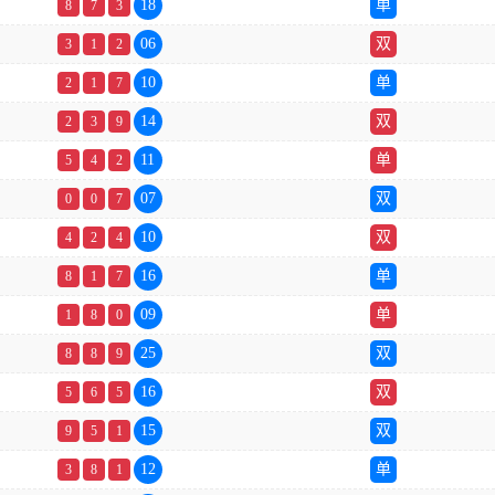
18
单
8
7
3
06
双
3
1
2
10
单
2
1
7
14
双
2
3
9
11
单
5
4
2
07
双
0
0
7
10
双
4
2
4
16
单
8
1
7
09
单
1
8
0
25
双
8
8
9
16
双
5
6
5
15
双
9
5
1
12
单
3
8
1