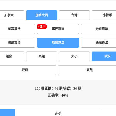
加拿大
加拿大西
台湾
比特币
焚寂算法
诸怀算法
未来算法
披靡算法
夙愿算法
恶魔算法
组合
杀组
大小
单双
双项
双组
100期 正确：46 期 错误：54 期
正确率：46%
走势