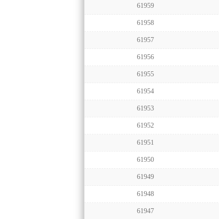
61959
61958
61957
61956
61955
61954
61953
61952
61951
61950
61949
61948
61947