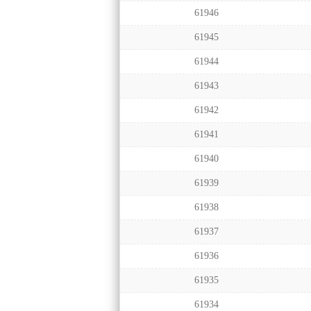
61946
61945
61944
61943
61942
61941
61940
61939
61938
61937
61936
61935
61934