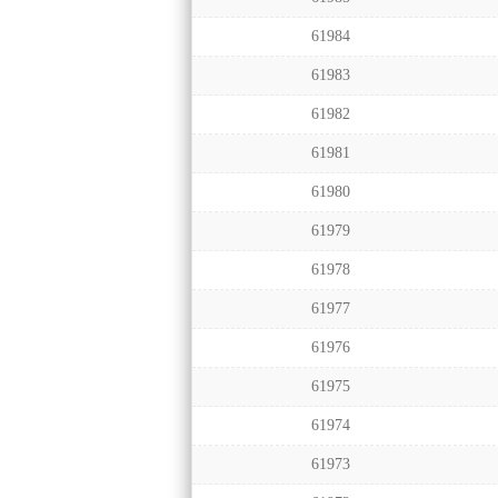
61984
61983
61982
61981
61980
61979
61978
61977
61976
61975
61974
61973