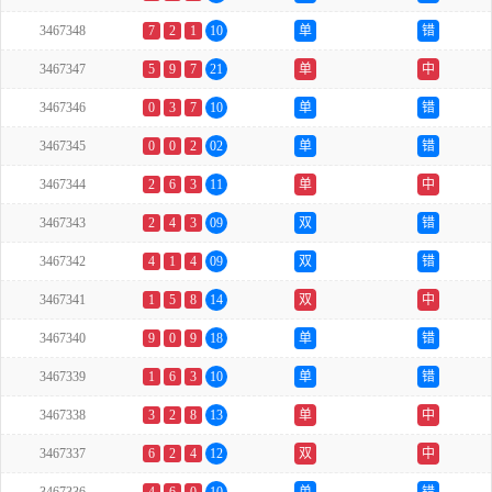
3467348
7
2
1
10
单
错
3467347
5
9
7
21
单
中
3467346
0
3
7
10
单
错
3467345
0
0
2
02
单
错
3467344
2
6
3
11
单
中
3467343
2
4
3
09
双
错
3467342
4
1
4
09
双
错
3467341
1
5
8
14
双
中
3467340
9
0
9
18
单
错
3467339
1
6
3
10
单
错
3467338
3
2
8
13
单
中
3467337
6
2
4
12
双
中