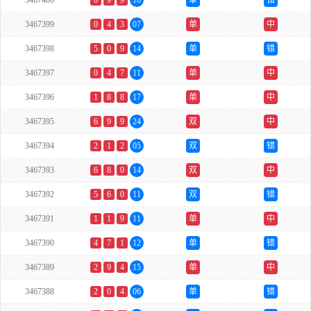
3467400
0
9
9
18
单
错
3467399
0
4
3
07
单
中
3467398
5
0
9
14
单
错
3467397
0
4
7
11
单
中
3467396
1
8
8
17
单
中
3467395
6
9
9
24
双
中
3467394
2
1
2
05
双
错
3467393
6
8
0
14
双
中
3467392
5
6
0
11
双
错
3467391
1
1
9
11
单
中
3467390
4
7
1
12
单
错
3467389
2
9
4
15
单
中
3467388
2
0
4
06
单
错