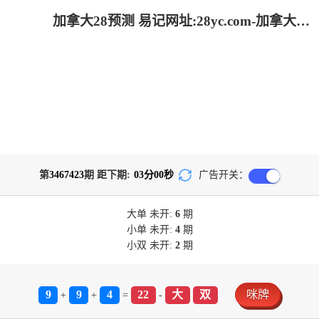
加拿大28预测 易记网址:28yc.com-加拿大2.8-加拿大2.8预测|神测在线预测pc|加拿大预测_专注研究加拿大预测!
第
3467423
期 距下期:
03
分
00
秒
广告开关：
大单
未开:
6
期
小单
未开:
4
期
小双
未开:
2
期
9
9
4
22
大
双
咪牌
+
+
=
-