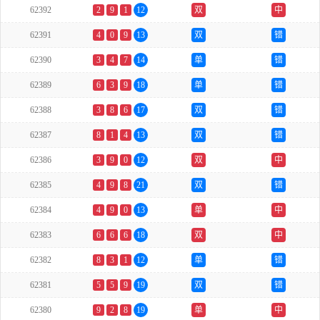
62392
2
9
1
12
双
中
62391
4
0
9
13
双
错
62390
3
4
7
14
单
错
62389
6
3
9
18
单
错
62388
3
8
6
17
双
错
62387
8
1
4
13
双
错
62386
3
9
0
12
双
中
62385
4
9
8
21
双
错
62384
4
9
0
13
单
中
62383
6
6
6
18
双
中
62382
8
3
1
12
单
错
62381
5
5
9
19
双
错
62380
9
2
8
19
单
中