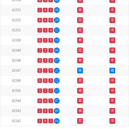
62354
4
3
1
08
双
中
62353
2
6
1
09
单
中
62352
8
4
8
20
双
中
62351
3
5
4
12
双
中
62350
8
2
9
19
单
中
62349
3
2
1
06
双
中
62348
4
3
0
07
单
中
62347
6
7
9
22
单
错
62346
0
9
3
12
双
中
62345
5
7
1
13
单
中
62344
0
4
3
07
单
中
62343
2
6
1
09
单
中
62342
1
0
3
04
双
中