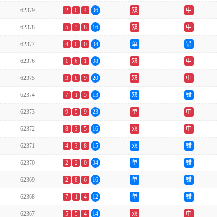
62379
2
0
4
06
双
中
62378
5
3
8
16
双
中
62377
4
0
0
04
单
错
62376
1
6
1
08
双
中
62375
3
8
9
20
双
中
62374
7
1
5
13
双
错
62373
9
5
9
23
单
中
62372
8
3
5
16
双
中
62371
4
3
8
15
双
错
62370
2
2
0
04
单
错
62369
2
8
6
16
单
错
62368
7
1
4
12
单
错
62367
5
5
4
14
双
中