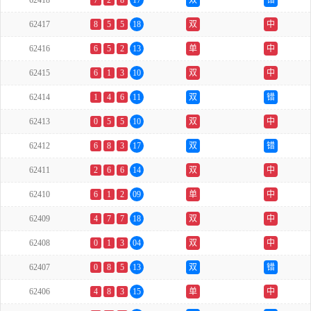
62418
7
2
8
17
双
错
62417
8
5
5
18
双
中
62416
6
5
2
13
单
中
62415
6
1
3
10
双
中
62414
1
4
6
11
双
错
62413
0
5
5
10
双
中
62412
6
8
3
17
双
错
62411
2
6
6
14
双
中
62410
6
1
2
09
单
中
62409
4
7
7
18
双
中
62408
0
1
3
04
双
中
62407
0
8
5
13
双
错
62406
4
8
3
15
单
中