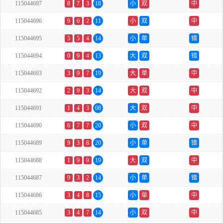
115044697
8
7
3
18
小
双
中
115044696
9
0
2
11
小
双
中
115044695
5
5
4
14
小
单
错
115044694
0
9
4
13
大
双
错
115044693
3
9
7
19
大
单
中
115044692
2
9
3
14
大
双
中
115044691
1
4
3
08
大
双
中
115044690
6
7
7
20
小
双
中
115044689
9
3
8
20
小
单
错
115044688
1
9
9
19
大
双
中
115044687
9
3
2
14
小
单
错
115044686
3
4
8
15
小
单
中
115044685
3
4
7
14
小
双
中