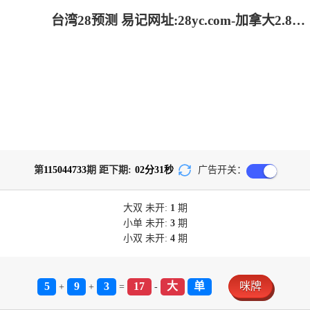
台湾28预测 易记网址:28yc.com-加拿大2.8-加拿大2.8预测|神测在线预测pc|加拿大预测_专注研究加拿大预测!
第
115044733
期 距下期:
02
分
31
秒
广告开关：
大双
未开:
1
期
小单
未开:
3
期
小双
未开:
4
期
5
9
3
17
大
单
咪牌
+
+
=
-