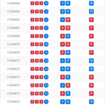
115044684
3
4
3
10
大
单
错
115044683
3
0
8
11
大
双
错
115044682
4
9
4
17
小
单
中
115044681
3
9
5
17
大
单
中
115044680
7
2
2
11
小
双
中
115044679
2
4
0
06
小
双
中
115044678
4
4
8
16
大
单
中
115044677
8
4
2
14
小
单
错
115044676
3
3
4
10
大
单
错
115044675
7
7
9
23
大
双
中
115044674
9
3
6
18
小
双
中
115044673
8
6
6
20
大
单
中
115044672
8
2
1
11
大
双
错