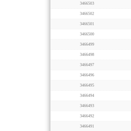
3466503
3466502
3466501
3466500
3466499
3466498
3466497
3466496
3466495
3466494
3466493
3466492
3466491