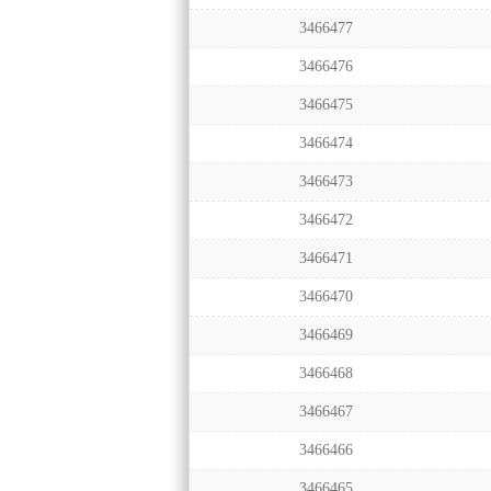
3466477
3466476
3466475
3466474
3466473
3466472
3466471
3466470
3466469
3466468
3466467
3466466
3466465