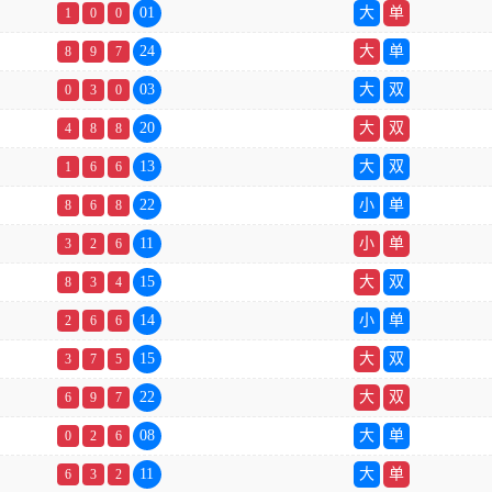
01
大
单
1
0
0
24
大
单
8
9
7
03
大
双
0
3
0
20
大
双
4
8
8
13
大
双
1
6
6
22
小
单
8
6
8
11
小
单
3
2
6
15
大
双
8
3
4
14
小
单
2
6
6
15
大
双
3
7
5
22
大
双
6
9
7
08
大
单
0
2
6
11
大
单
6
3
2