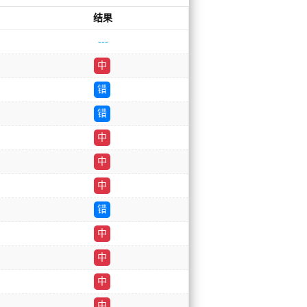
结果
---
中
错
错
中
中
中
错
中
中
中
中