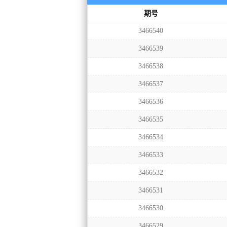
期号
3466540
3466539
3466538
3466537
3466536
3466535
3466534
3466533
3466532
3466531
3466530
3466529