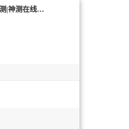
加拿大28预测 易记网址:28yc.com-加拿大2.8-加拿大2.8预测|神测在线预测pc|加拿大预测_专注研究加拿大预测!