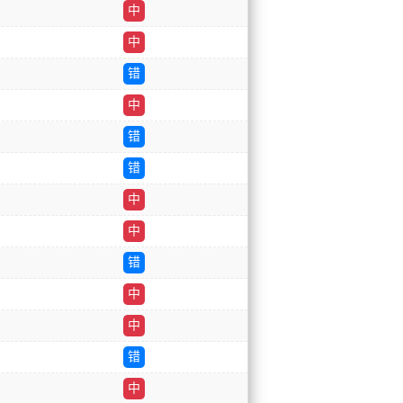
中
中
错
中
错
错
中
中
错
中
中
错
中