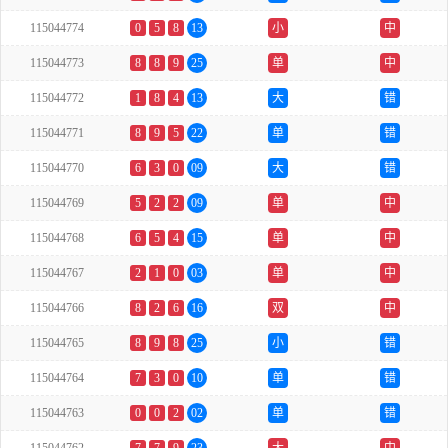
115044774
0
5
8
13
小
中
115044773
8
8
9
25
单
中
115044772
1
8
4
13
大
错
115044771
8
9
5
22
单
错
115044770
6
3
0
09
大
错
115044769
5
2
2
09
单
中
115044768
6
5
4
15
单
中
115044767
2
1
0
03
单
中
115044766
8
2
6
16
双
中
115044765
8
9
8
25
小
错
115044764
7
3
0
10
单
错
115044763
0
0
2
02
单
错