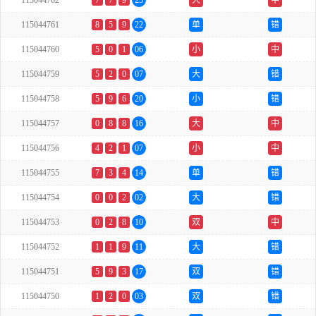
115044762
7
7
9
23
大
中
115044761
8
5
9
22
单
错
115044760
5
0
1
06
小
中
115044759
5
2
0
07
大
错
115044758
5
9
6
20
小
错
115044757
0
8
8
16
大
中
115044756
4
2
1
07
小
中
115044755
7
3
4
14
单
错
115044754
0
0
2
02
大
错
115044753
0
2
8
10
双
中
115044752
1
1
9
11
大
错
115044751
5
9
3
17
双
错
115044750
1
2
0
03
双
错