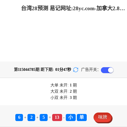
台湾28预测 易记网址:28yc.com-加拿大2.8-加拿大2.8预测|神测在线预测pc|加拿大预测_专注研究加拿大预测!
第
115044785
期 距下期:
01
分
47
秒
广告开关：
大单
未开:
1
期
大双
未开:
2
期
小双
未开:
3
期
6
2
5
13
小
单
咪牌
+
+
=
-