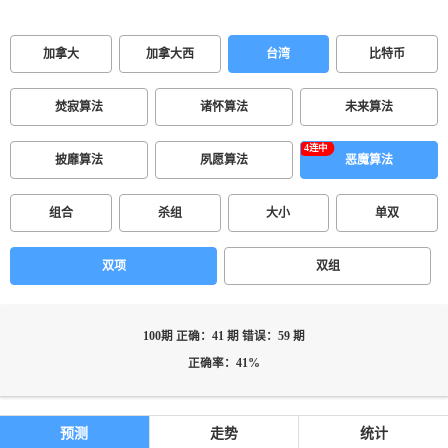
加拿大
加拿大西
台湾
比特币
焚寂算法
诸怀算法
未来算法
披靡算法
夙愿算法
恶魔算法
组合
杀组
大小
单双
双项
双组
100期 正确：41 期 错误：59 期
正确率：41%
预测
走势
统计