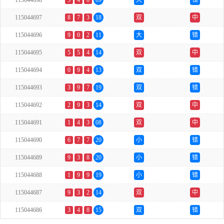
115044698
5
4
0
09
大
错
115044697
8
7
3
18
双
中
115044696
9
0
2
11
大
错
115044695
5
5
4
14
双
中
115044694
0
9
4
13
双
错
115044693
3
9
7
19
双
错
115044692
2
9
3
14
双
中
115044691
1
4
3
08
双
中
115044690
6
7
7
20
小
错
115044689
9
3
8
20
小
错
115044688
1
9
9
19
小
错
115044687
9
3
2
14
双
中
115044686
3
4
8
15
双
错