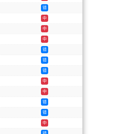
错
中
中
中
错
错
错
中
中
错
错
中
错