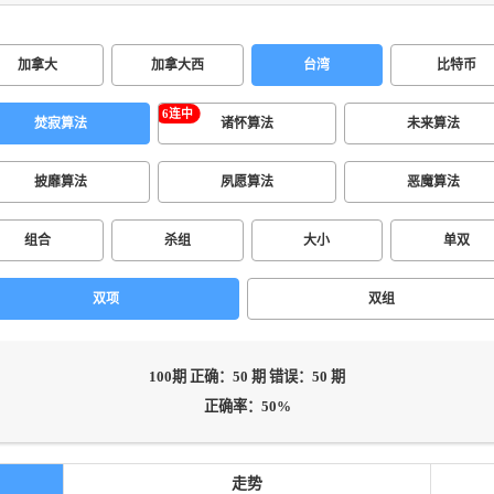
加拿大
加拿大西
台湾
比特币
焚寂算法
诸怀算法
未来算法
披靡算法
夙愿算法
恶魔算法
组合
杀组
大小
单双
双项
双组
100期 正确：50 期 错误：50 期
正确率：50%
走势