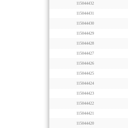
115044432
115044431
115044430
115044429
115044428
115044427
115044426
115044425
115044424
115044423
115044422
115044421
115044420