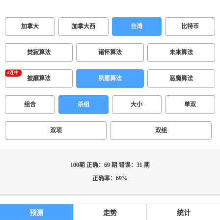
加拿大
加拿大西
台湾
比特币
焚寂算法
诸怀算法
未来算法
披靡算法
夙愿算法
恶魔算法
组合
杀组
大小
单双
双项
双组
100期 正确：69 期 错误：31 期
正确率：69%
预测
走势
统计