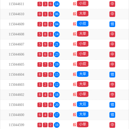
小双
115044611
5
3
6
14
殺
中
大单
115044610
0
1
5
06
殺
中
小双
115044609
2
0
2
04
殺
错
大单
115044608
5
8
1
14
殺
中
小单
115044607
5
9
7
21
殺
中
小单
115044606
9
6
8
23
殺
中
小双
115044605
7
7
5
19
殺
中
大单
115044604
8
7
0
15
殺
错
大单
115044603
1
2
9
12
殺
中
小单
115044602
8
4
6
18
殺
中
大双
115044601
7
5
8
20
殺
错
大单
115044600
6
4
7
17
殺
错
小单
115044599
9
7
2
18
殺
中