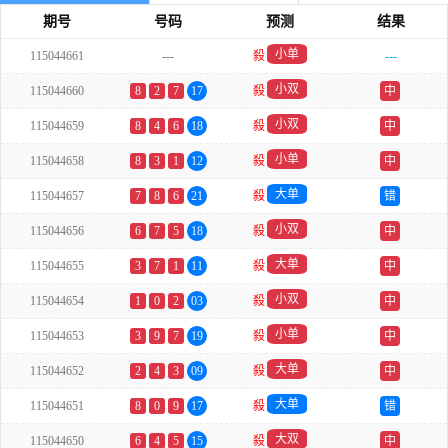
期号
号码
预测
结果
小单
115044661
---
殺
---
小双
115044660
8
2
7
17
殺
中
小双
115044659
8
4
6
18
殺
中
小单
115044658
8
3
1
12
殺
中
大单
115044657
7
8
6
21
殺
错
小双
115044656
6
7
5
18
殺
中
大单
115044655
3
7
1
11
殺
中
小双
115044654
1
0
2
03
殺
中
小单
115044653
3
9
7
19
殺
中
大单
115044652
2
4
3
09
殺
中
大单
115044651
8
0
9
17
殺
错
大双
115044650
6
4
5
15
殺
中