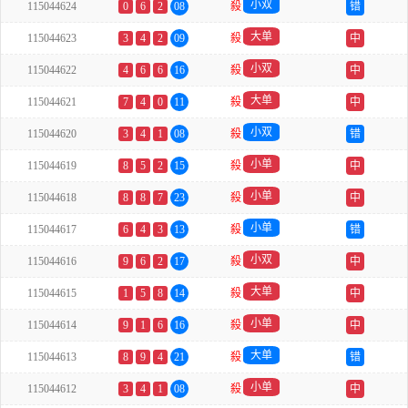
小双
115044624
0
6
2
08
殺
错
大单
115044623
3
4
2
09
殺
中
小双
115044622
4
6
6
16
殺
中
大单
115044621
7
4
0
11
殺
中
小双
115044620
3
4
1
08
殺
错
小单
115044619
8
5
2
15
殺
中
小单
115044618
8
8
7
23
殺
中
小单
115044617
6
4
3
13
殺
错
小双
115044616
9
6
2
17
殺
中
大单
115044615
1
5
8
14
殺
中
小单
115044614
9
1
6
16
殺
中
大单
115044613
8
9
4
21
殺
错
小单
115044612
3
4
1
08
殺
中