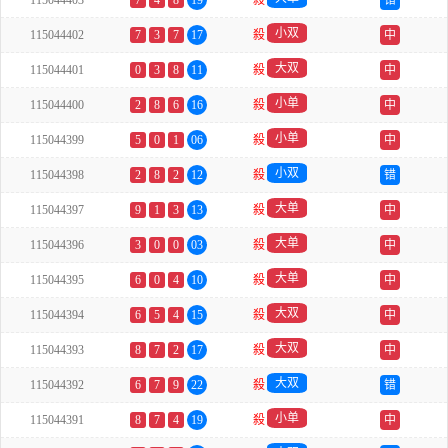
115044403
7
4
8
19
殺
错
小双
115044402
7
3
7
17
殺
中
大双
115044401
0
3
8
11
殺
中
小单
115044400
2
8
6
16
殺
中
小单
115044399
5
0
1
06
殺
中
小双
115044398
2
8
2
12
殺
错
大单
115044397
9
1
3
13
殺
中
大单
115044396
3
0
0
03
殺
中
大单
115044395
6
0
4
10
殺
中
大双
115044394
6
5
4
15
殺
中
大双
115044393
8
7
2
17
殺
中
大双
115044392
6
7
9
22
殺
错
小单
115044391
8
7
4
19
殺
中