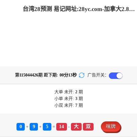
台湾28预测 易记网址:28yc.com-加拿大2.8-加拿大2.8预测|神测在线预测pc|加拿大预测_专注研究加拿大预测!
第
115044426
期 距下期:
00
分
13
秒
广告开关：
大单
未开:
2
期
小单
未开:
3
期
小双
未开:
7
期
0
9
5
14
大
双
咪牌
+
+
=
-