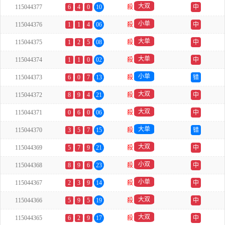
大双
115044377
6
4
0
10
殺
中
小单
115044376
1
1
4
06
殺
中
大单
115044375
1
2
5
08
殺
中
大单
115044374
1
1
0
02
殺
中
小单
115044373
6
0
7
13
殺
错
大双
115044372
8
9
4
21
殺
中
大双
115044371
0
6
0
06
殺
中
大单
115044370
3
5
7
15
殺
错
大双
115044369
5
7
9
21
殺
中
小双
115044368
8
9
6
23
殺
中
小单
115044367
2
3
9
14
殺
中
大双
115044366
5
9
5
19
殺
中
大双
115044365
6
2
9
17
殺
中