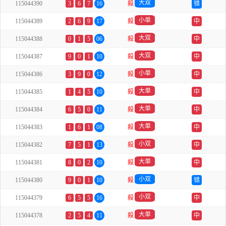
大双
115044390
3
6
7
16
殺
错
小单
115044389
2
6
9
17
殺
中
大双
115044388
0
1
5
06
殺
中
大双
115044387
9
0
1
10
殺
中
小单
115044386
3
9
0
12
殺
中
大单
115044385
1
4
5
10
殺
中
大单
115044384
6
5
0
11
殺
中
大单
115044383
1
6
1
08
殺
中
小双
115044382
7
5
1
13
殺
中
大单
115044381
8
0
2
10
殺
中
小双
115044380
9
0
1
10
殺
错
小双
115044379
6
5
5
16
殺
中
大单
115044378
2
5
4
11
殺
中