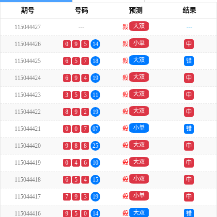
期号
号码
预测
结果
大双
115044427
---
殺
---
小单
115044426
0
9
5
14
殺
中
大双
115044425
6
5
7
18
殺
错
大双
115044424
6
9
4
19
殺
中
大双
115044423
3
5
3
11
殺
中
大双
115044422
8
9
2
19
殺
中
小单
115044421
0
0
7
07
殺
错
大双
115044420
9
8
8
25
殺
中
大双
115044419
0
4
6
10
殺
中
小双
115044418
6
5
4
15
殺
中
小单
115044417
7
9
3
19
殺
中
大双
115044416
9
5
0
14
殺
错