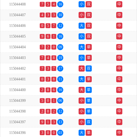
115044408
7
5
4
16
小
双
中
115044407
4
3
3
10
小
双
中
115044406
0
5
7
12
大
双
中
115044405
9
6
1
16
小
双
中
115044404
7
2
0
09
大
单
中
115044403
7
4
8
19
小
单
中
115044402
7
3
7
17
大
双
中
115044401
0
3
8
11
大
单
中
115044400
2
8
6
16
大
单
中
115044399
5
0
1
06
小
单
中
115044398
2
8
2
12
小
单
中
115044397
9
1
3
13
小
双
中
115044396
3
0
0
03
大
单
中