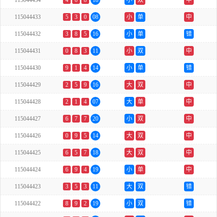
115044434
4
6
8
18
小
双
中
115044433
5
3
0
08
小
单
中
115044432
3
8
5
16
小
单
错
115044431
0
8
3
11
小
双
中
115044430
9
1
4
14
小
单
错
115044429
2
5
9
16
大
双
中
115044428
2
1
4
07
大
单
中
115044427
6
7
7
20
小
双
中
115044426
0
9
5
14
大
双
中
115044425
6
5
7
18
大
双
中
115044424
6
9
4
19
小
单
中
115044423
3
5
3
11
大
双
错
115044422
8
9
2
19
小
双
错