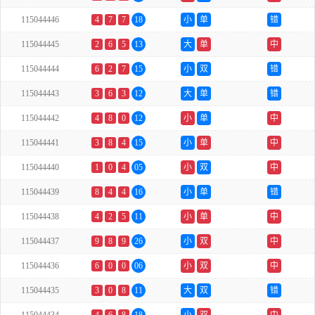
115044446
4
7
7
18
小
单
错
115044445
2
6
5
13
大
单
中
115044444
6
2
7
15
小
双
错
115044443
3
6
3
12
大
单
错
115044442
4
8
0
12
小
单
中
115044441
3
8
4
15
小
单
中
115044440
1
0
4
05
小
双
中
115044439
8
4
4
16
小
单
错
115044438
4
2
5
11
小
单
中
115044437
9
8
9
26
小
双
中
115044436
6
0
0
06
小
双
中
115044435
3
0
8
11
大
双
错