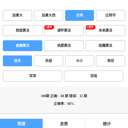
加拿大
加拿大西
台湾
比特币
焚寂算法
诸怀算法
未来算法
披靡算法
夙愿算法
恶魔算法
组合
杀组
大小
单双
双项
双组
100期 正确：68 期 错误：32 期
正确率：68%
预测
走势
统计