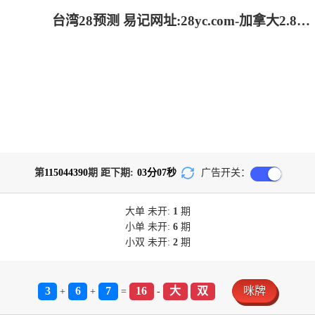
台湾28预测 易记网址:28yc.com-加拿大2.8-加拿大2.8预测|神测在线预测pc|加拿大预测_专注研究加拿大预测!
第
115044390
期 距下期:
03
分
07
秒
广告开关：
大单
未开:
1
期
小单
未开:
6
期
小双
未开:
2
期
3
6
7
16
大
双
咪牌
+
+
=
-