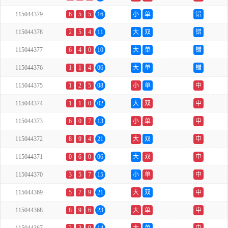
115044379
6
5
5
16
小
单
错
115044378
2
5
4
11
大
双
错
115044377
6
4
0
10
大
单
错
115044376
1
1
4
06
大
单
错
115044375
1
2
5
08
小
单
中
115044374
1
1
0
02
大
双
中
115044373
6
0
7
13
小
单
中
115044372
8
9
4
21
大
双
中
115044371
0
6
0
06
大
双
中
115044370
3
5
7
15
小
单
中
115044369
5
7
9
21
大
双
中
115044368
8
9
6
23
大
单
中