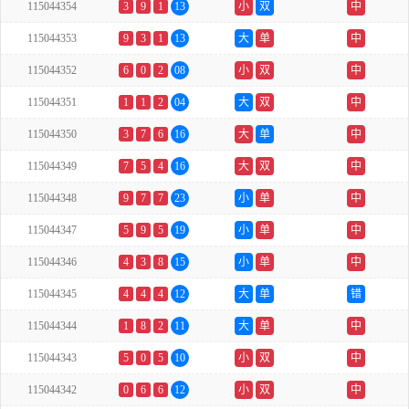
115044354
3
9
1
13
小
双
中
115044353
9
3
1
13
大
单
中
115044352
6
0
2
08
小
双
中
115044351
1
1
2
04
大
双
中
115044350
3
7
6
16
大
单
中
115044349
7
5
4
16
大
双
中
115044348
9
7
7
23
小
单
中
115044347
5
9
5
19
小
单
中
115044346
4
3
8
15
小
单
中
115044345
4
4
4
12
大
单
错
115044344
1
8
2
11
大
单
中
115044343
5
0
5
10
小
双
中
115044342
0
6
6
12
小
双
中