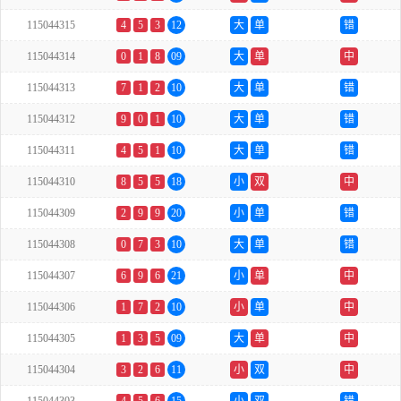
115044315
4
5
3
12
大
单
错
115044314
0
1
8
09
大
单
中
115044313
7
1
2
10
大
单
错
115044312
9
0
1
10
大
单
错
115044311
4
5
1
10
大
单
错
115044310
8
5
5
18
小
双
中
115044309
2
9
9
20
小
单
错
115044308
0
7
3
10
大
单
错
115044307
6
9
6
21
小
单
中
115044306
1
7
2
10
小
单
中
115044305
1
3
5
09
大
单
中
115044304
3
2
6
11
小
双
中