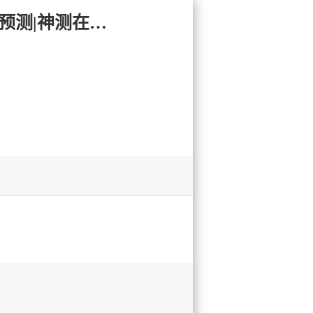
加拿大西28预测 易记网址:28yc.com-加拿大2.8-加拿大2.8预测|神测在线预测pc|加拿大预测_专注研究加拿大预测!