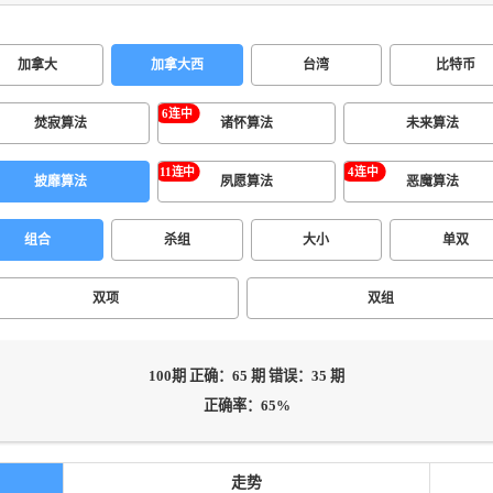
加拿大
加拿大西
台湾
比特币
焚寂算法
诸怀算法
未来算法
披靡算法
夙愿算法
恶魔算法
组合
杀组
大小
单双
双项
双组
100期 正确：65 期 错误：35 期
正确率：65%
走势