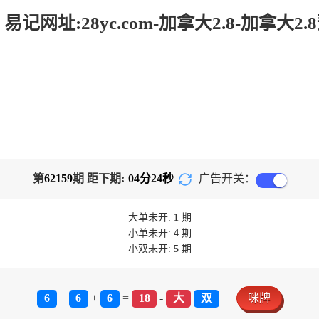
第
62159
期 距下期:
04
分
23
秒
广告开关：
大单
未开:
1
期
小单
未开:
4
期
小双
未开:
5
期
6
+
6
+
6
=
18
-
大
双
咪牌