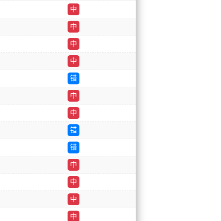
中
中
中
中
错
中
中
错
错
中
中
中
中