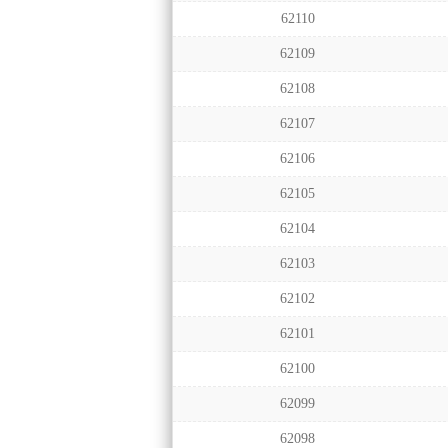
62110
62109
62108
62107
62106
62105
62104
62103
62102
62101
62100
62099
62098