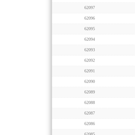
62097
62096
62095
62094
62093
62092
62091
62090
62089
62088
62087
62086
62085