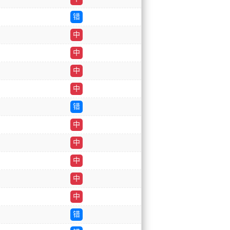
错
中
中
中
中
错
中
中
中
中
中
错