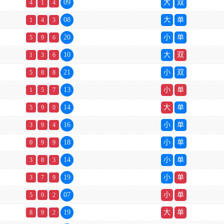
09
大
双
4
1
4
08
大
单
1
4
3
20
小
单
5
9
6
10
大
双
1
3
6
21
小
双
5
8
8
13
小
单
1
5
7
14
大
单
5
9
0
16
小
单
3
9
4
18
小
单
0
9
9
14
小
单
3
8
3
19
小
单
3
7
9
07
小
单
5
0
2
19
大
单
8
9
2