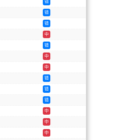
错
错
错
中
错
中
中
错
错
错
中
中
中