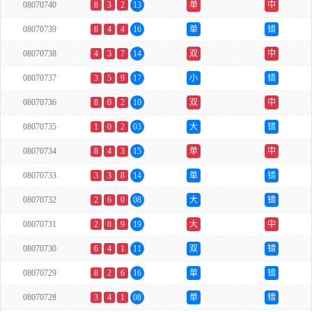
08070740
8
3
2
13
单
中
08070739
8
4
4
16
单
错
08070738
4
3
7
14
双
中
08070737
3
5
9
17
小
错
08070736
8
0
2
10
双
中
08070735
1
0
2
03
大
错
08070734
8
4
3
15
单
中
08070733
3
3
8
14
单
错
08070732
2
6
0
08
大
错
08070731
2
8
9
19
大
中
08070730
6
4
1
11
双
错
08070729
8
2
6
16
单
错
08070728
3
4
1
08
单
错