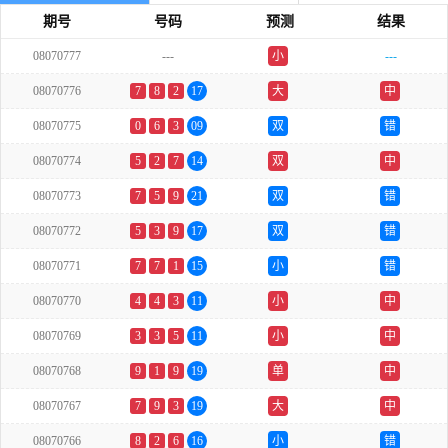
期号
号码
预测
结果
08070777
---
小
---
08070776
7
8
2
17
大
中
08070775
0
6
3
09
双
错
08070774
5
2
7
14
双
中
08070773
7
5
9
21
双
错
08070772
5
3
9
17
双
错
08070771
7
7
1
15
小
错
08070770
4
4
3
11
小
中
08070769
3
3
5
11
小
中
08070768
9
1
9
19
单
中
08070767
7
9
3
19
大
中
08070766
8
2
6
16
小
错