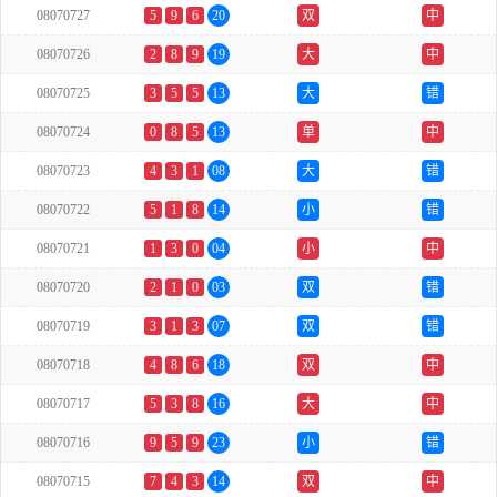
08070727
5
9
6
20
双
中
08070726
2
8
9
19
大
中
08070725
3
5
5
13
大
错
08070724
0
8
5
13
单
中
08070723
4
3
1
08
大
错
08070722
5
1
8
14
小
错
08070721
1
3
0
04
小
中
08070720
2
1
0
03
双
错
08070719
3
1
3
07
双
错
08070718
4
8
6
18
双
中
08070717
5
3
8
16
大
中
08070716
9
5
9
23
小
错
08070715
7
4
3
14
双
中