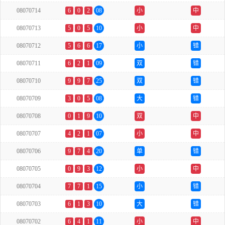
08070714
6
0
2
08
小
中
08070713
5
0
5
10
小
中
08070712
5
6
6
17
小
错
08070711
6
2
1
09
双
错
08070710
9
9
7
25
双
错
08070709
3
0
5
08
大
错
08070708
0
1
9
10
双
中
08070707
4
2
1
07
小
中
08070706
9
7
4
20
单
错
08070705
0
9
3
12
小
中
08070704
7
7
1
15
小
错
08070703
6
1
3
10
大
错
08070702
6
4
1
11
小
中