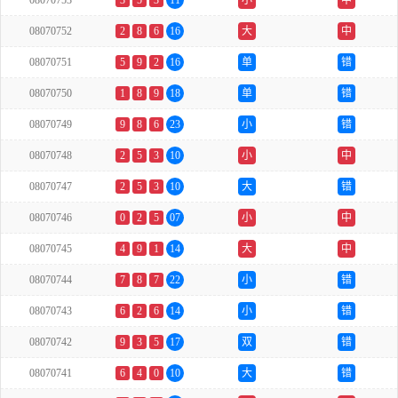
08070753
3
5
3
11
小
中
08070752
2
8
6
16
大
中
08070751
5
9
2
16
单
错
08070750
1
8
9
18
单
错
08070749
9
8
6
23
小
错
08070748
2
5
3
10
小
中
08070747
2
5
3
10
大
错
08070746
0
2
5
07
小
中
08070745
4
9
1
14
大
中
08070744
7
8
7
22
小
错
08070743
6
2
6
14
小
错
08070742
9
3
5
17
双
错
08070741
6
4
0
10
大
错