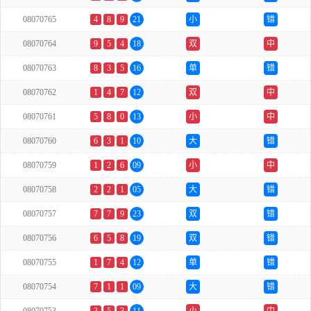
08070765
4
8
9
21
小
错
08070764
9
5
4
18
双
中
08070763
8
3
5
16
单
错
08070762
1
4
7
12
双
中
08070761
5
8
0
13
小
中
08070760
6
3
1
10
大
错
08070759
1
2
6
09
小
中
08070758
2
2
1
05
大
错
08070757
7
7
9
23
双
错
08070756
6
5
8
19
双
错
08070755
1
7
4
12
单
错
08070754
7
1
1
09
大
错