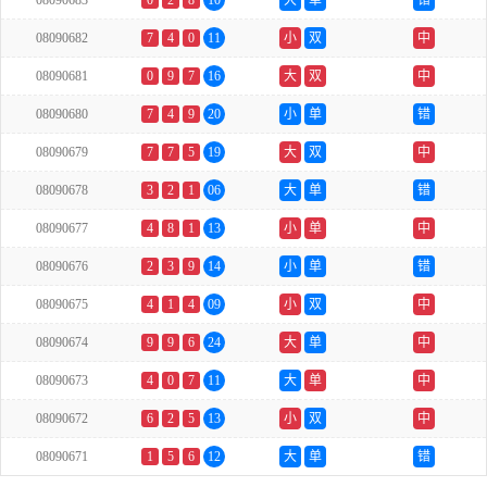
08090683
0
2
8
10
大
单
错
08090682
7
4
0
11
小
双
中
08090681
0
9
7
16
大
双
中
08090680
7
4
9
20
小
单
错
08090679
7
7
5
19
大
双
中
08090678
3
2
1
06
大
单
错
08090677
4
8
1
13
小
单
中
08090676
2
3
9
14
小
单
错
08090675
4
1
4
09
小
双
中
08090674
9
9
6
24
大
单
中
08090673
4
0
7
11
大
单
中
08090672
6
2
5
13
小
双
中
08090671
1
5
6
12
大
单
错