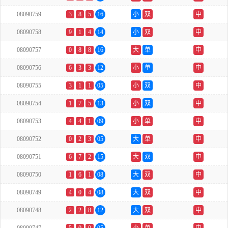
08090759
3
8
5
16
小
双
中
08090758
9
1
4
14
小
双
中
08090757
0
8
8
16
大
单
中
08090756
6
3
3
12
小
单
中
08090755
3
1
1
05
小
双
中
08090754
1
7
5
13
小
双
中
08090753
4
4
1
09
小
单
中
08090752
0
2
3
05
大
单
中
08090751
6
7
2
15
大
双
中
08090750
1
6
1
08
大
双
中
08090749
4
0
4
08
大
双
中
08090748
2
2
8
12
大
双
中