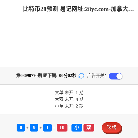
比特币28预测 易记网址:28yc.com-加拿大2.8-加拿大2.8预测|神测在线预测pc|加拿大预测_专注研究加拿大预测!
第
08090770
期 距下期:
00
分
02
秒
广告开关：
大单
未开:
1
期
大双
未开:
4
期
小单
未开:
2
期
0
9
1
10
小
双
咪牌
+
+
=
-