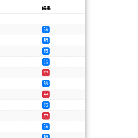
结果
---
错
错
错
错
中
错
中
错
中
错
错