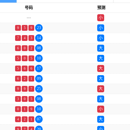
号码
预测
---
小
双
23
小
9
5
9
14
小
7
4
3
08
大
6
0
2
10
大
5
0
5
17
大
5
6
6
09
大
6
2
1
25
大
9
9
7
08
大
3
0
5
10
小
0
1
9
07
大
4
2
1
20
小
9
7
4