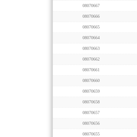
08070667
08070666
08070665
08070664
08070663
08070662
08070661
08070660
08070659
08070658
08070657
08070656
08070655