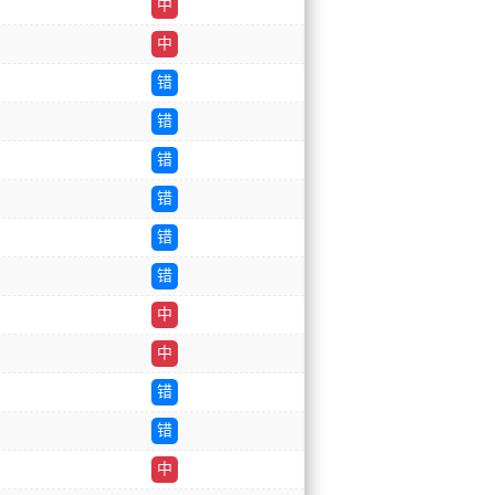
中
中
错
错
错
错
错
错
中
中
错
错
中