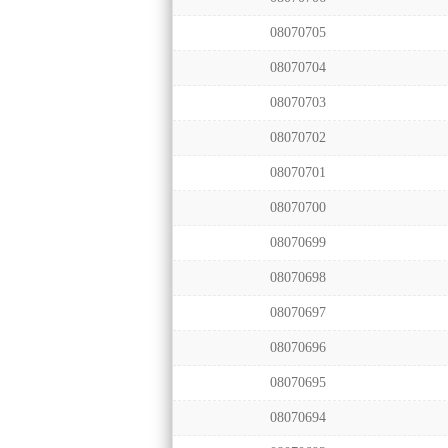
08070705
08070704
08070703
08070702
08070701
08070700
08070699
08070698
08070697
08070696
08070695
08070694