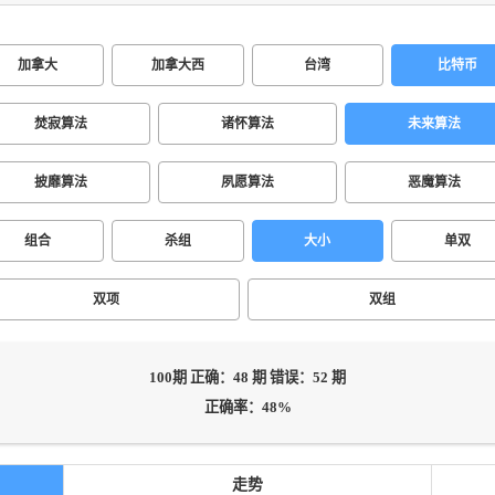
加拿大
加拿大西
台湾
比特币
焚寂算法
诸怀算法
未来算法
披靡算法
夙愿算法
恶魔算法
组合
杀组
大小
单双
双项
双组
100期 正确：48 期 错误：52 期
正确率：48%
走势