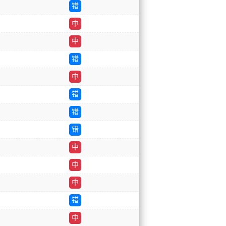
错
中
中
错
中
错
错
错
中
中
中
错
中