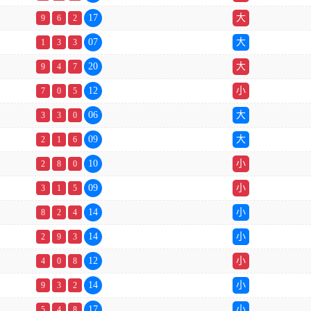
17
大
9
6
2
07
大
1
3
3
20
大
9
4
7
12
小
7
0
5
06
大
3
3
0
09
大
2
1
6
10
小
2
8
0
09
小
3
1
5
14
小
8
2
4
14
小
2
9
3
12
小
4
0
8
14
小
9
3
2
17
小
5
4
8