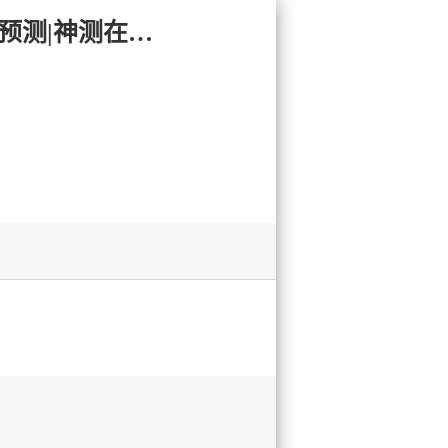
加拿大西28预测 易记网址:28yc.com-加拿大2.8-加拿大2.8预测|神测在线预测pc|加拿大预测_专注研究加拿大预测!