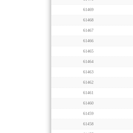
61469
61468
61467
61466
61465
61464
61463
61462
61461
61460
61459
61458