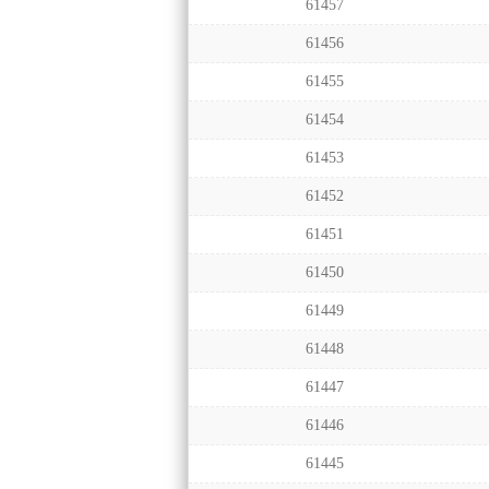
61457
61456
61455
61454
61453
61452
61451
61450
61449
61448
61447
61446
61445