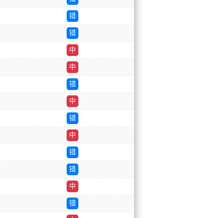
错
错
中
中
错
中
错
中
错
错
中
错