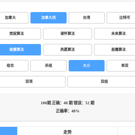
加拿大
加拿大西
台湾
比特币
焚寂算法
诸怀算法
未来算法
披靡算法
夙愿算法
恶魔算法
组合
杀组
大小
单双
双项
双组
100期 正确：48 期 错误：52 期
正确率：48%
走势