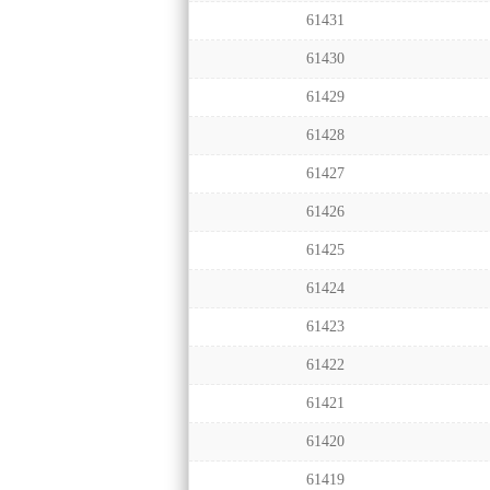
61431
61430
61429
61428
61427
61426
61425
61424
61423
61422
61421
61420
61419