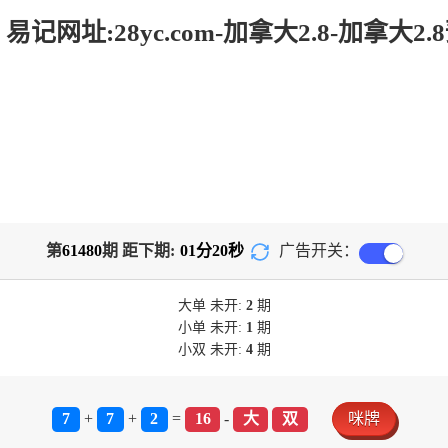
第
61480
期 距下期:
01
分
19
秒
广告开关：
大单
未开:
2
期
小单
未开:
1
期
小双
未开:
4
期
7
+
7
+
2
=
16
-
大
双
咪牌