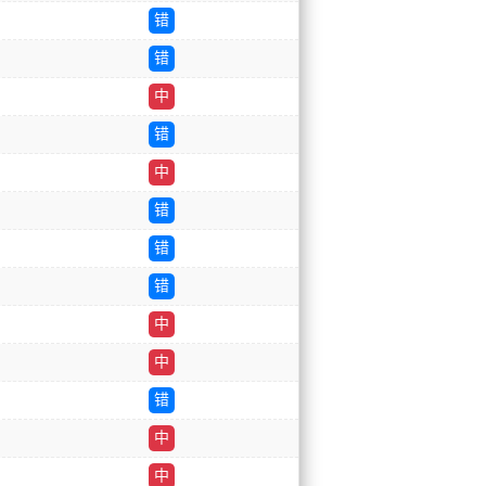
错
错
中
错
中
错
错
错
中
中
错
中
中