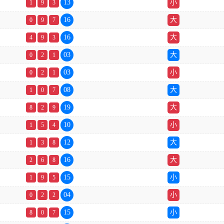
13
小
1
9
3
16
大
0
9
7
16
大
4
9
3
03
大
0
2
1
03
小
0
2
1
08
大
1
0
7
19
大
8
2
9
10
小
1
5
4
12
大
1
3
8
16
大
2
6
8
15
小
1
9
5
04
小
0
2
2
15
小
8
0
7