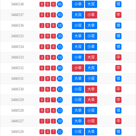
3466538
0
6
0
06
小单
大双
错
3466537
0
1
2
03
大双
小单
中
3466536
2
8
8
18
小双
大单
错
3466535
6
9
5
20
大单
小双
错
3466534
0
9
6
15
大双
小单
错
3466533
4
6
4
14
小单
大双
中
3466532
6
0
3
09
小单
大双
中
3466531
1
0
8
09
大单
小双
错
3466530
5
6
4
15
小双
大单
中
3466529
6
2
7
15
小双
大单
中
3466528
9
0
4
13
大单
小双
错
3466527
1
7
2
10
大单
小双
中
3466526
0
4
7
11
小双
大单
错