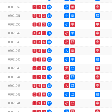
08091052
6
7
6
19
小
单
中
08091051
7
4
3
14
小
单
错
08091050
3
9
3
15
小
单
中
08091049
1
4
1
06
小
单
中
08091048
1
3
6
10
小
双
中
08091047
3
3
7
13
大
单
中
08091046
8
5
9
22
小
单
错
08091045
9
5
9
23
大
双
中
08091044
2
2
5
09
小
双
中
08091043
1
6
8
15
大
双
中
08091042
6
9
0
15
小
双
错
08091041
0
9
3
12
小
双
中