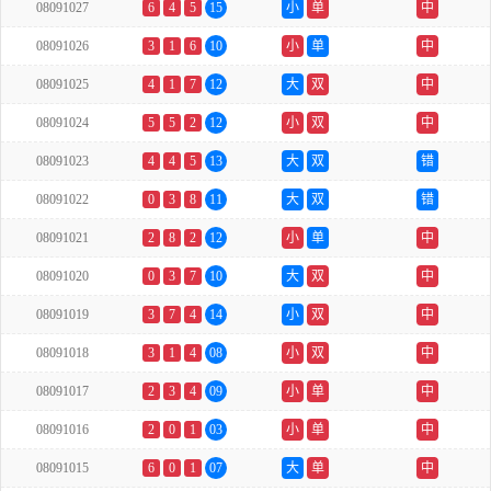
08091027
6
4
5
15
小
单
中
08091026
3
1
6
10
小
单
中
08091025
4
1
7
12
大
双
中
08091024
5
5
2
12
小
双
中
08091023
4
4
5
13
大
双
错
08091022
0
3
8
11
大
双
错
08091021
2
8
2
12
小
单
中
08091020
0
3
7
10
大
双
中
08091019
3
7
4
14
小
双
中
08091018
3
1
4
08
小
双
中
08091017
2
3
4
09
小
单
中
08091016
2
0
1
03
小
单
中
08091015
6
0
1
07
大
单
中