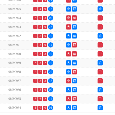
08090976
5
7
9
21
大
双
中
08090975
2
4
9
15
小
双
错
08090974
6
0
3
09
小
单
中
08090973
8
8
9
25
大
双
中
08090972
2
8
0
10
大
单
错
08090971
0
5
9
14
小
双
中
08090970
8
3
8
19
大
单
中
08090969
5
3
2
10
大
单
错
08090968
8
7
5
20
小
双
中
08090967
2
3
8
13
小
双
中
08090966
4
5
0
09
大
双
错
08090965
6
6
2
14
大
双
中
08090964
1
0
0
01
大
双
错