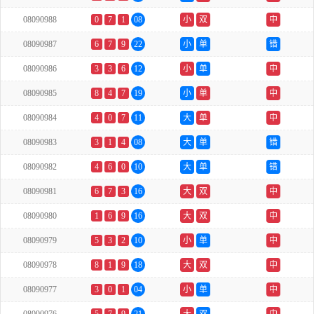
08090988
0
7
1
08
小
双
中
08090987
6
7
9
22
小
单
错
08090986
3
3
6
12
小
单
中
08090985
8
4
7
19
小
单
中
08090984
4
0
7
11
大
单
中
08090983
3
1
4
08
大
单
错
08090982
4
6
0
10
大
单
错
08090981
6
7
3
16
大
双
中
08090980
1
6
9
16
大
双
中
08090979
5
3
2
10
小
单
中
08090978
8
1
9
18
大
双
中
08090977
3
0
1
04
小
单
中