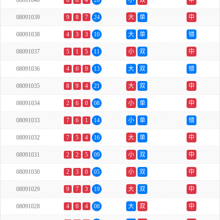
08091040
8
8
4
20
小
双
中
08091039
9
8
7
24
大
单
中
08091038
4
3
3
10
大
单
错
08091037
5
1
5
11
小
双
中
08091036
4
0
9
13
大
双
错
08091035
8
9
4
21
大
双
中
08091034
2
6
0
08
小
单
中
08091033
7
6
1
14
小
单
错
08091032
7
5
4
16
大
单
中
08091031
2
2
5
09
小
双
中
08091030
2
3
0
05
小
双
中
08091029
9
7
3
19
大
双
中
08091028
4
0
4
08
大
双
中