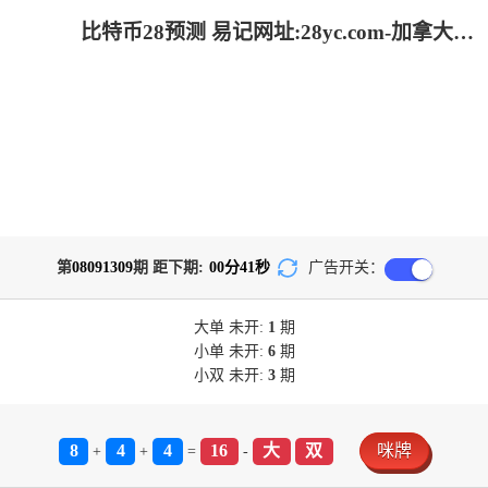
比特币28预测 易记网址:28yc.com-加拿大2.8-加拿大2.8预测|神测在线预测pc|加拿大预测_专注研究加拿大预测!
第
08091309
期 距下期:
00
分
41
秒
广告开关：
大单
未开:
1
期
小单
未开:
6
期
小双
未开:
3
期
8
4
4
16
大
双
咪牌
+
+
=
-