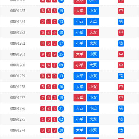
08091286
4
5
7
16
大双
小单
中
08091285
8
5
6
19
大单
小双
中
08091284
2
4
7
13
小双
大单
错
08091283
6
3
9
18
小单
大双
中
08091282
4
6
7
17
小单
大双
错
08091281
9
7
9
25
大单
小双
中
08091280
4
4
1
09
小单
大双
中
08091279
0
4
9
13
大单
小双
错
08091278
5
3
2
10
大单
小双
中
08091277
7
6
6
19
大单
小双
中
08091276
5
8
8
21
大双
小单
错
08091275
1
0
1
02
小单
大双
错
08091274
3
8
9
20
大单
小双
错