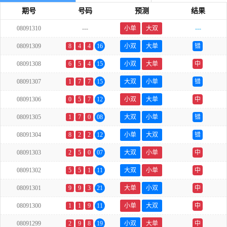
期号
号码
预测
结果
08091310
---
小单
大双
---
08091309
8
4
4
16
小双
大单
错
08091308
6
5
4
15
小双
大单
中
08091307
1
7
7
15
大双
小单
错
08091306
0
5
7
12
小双
大单
中
08091305
1
7
0
08
大双
小单
错
08091304
8
2
2
12
小单
大双
错
08091303
2
5
0
07
大双
小单
中
08091302
5
5
1
11
大双
小单
中
08091301
9
9
3
21
大单
小双
中
08091300
1
1
9
11
小单
大双
中
08091299
2
9
8
19
小双
大单
中