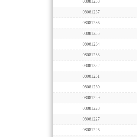
08081238
08081237
08081236
08081235
08081234
08081233
08081232
08081231
08081230
08081229
08081228
08081227
08081226