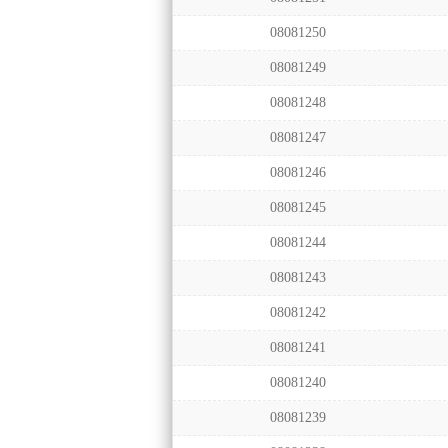
08081250
08081249
08081248
08081247
08081246
08081245
08081244
08081243
08081242
08081241
08081240
08081239