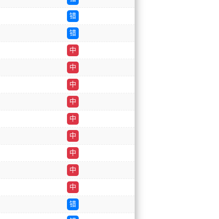
错
错
中
中
中
中
中
中
中
中
中
错