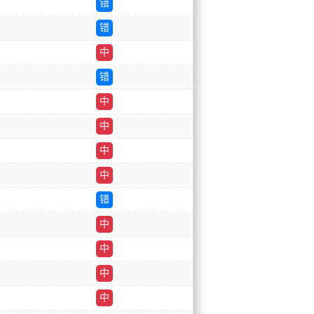
错
错
中
错
中
中
中
中
错
中
中
中
中