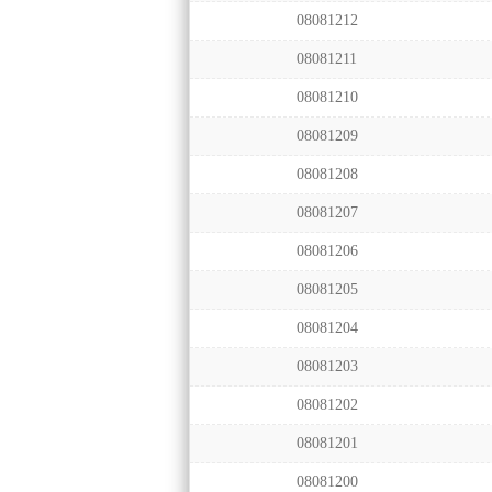
08081212
08081211
08081210
08081209
08081208
08081207
08081206
08081205
08081204
08081203
08081202
08081201
08081200