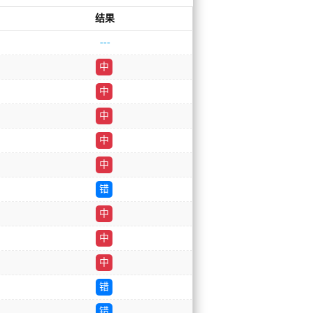
结果
---
中
中
中
中
中
错
中
中
中
错
错