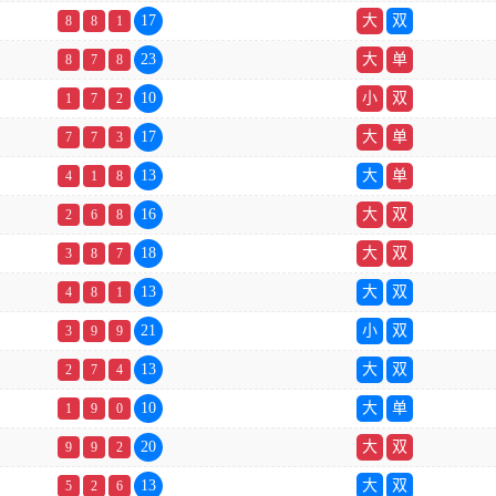
17
大
双
8
8
1
23
大
单
8
7
8
10
小
双
1
7
2
17
大
单
7
7
3
13
大
单
4
1
8
16
大
双
2
6
8
18
大
双
3
8
7
13
大
双
4
8
1
21
小
双
3
9
9
13
大
双
2
7
4
10
大
单
1
9
0
20
大
双
9
9
2
13
大
双
5
2
6