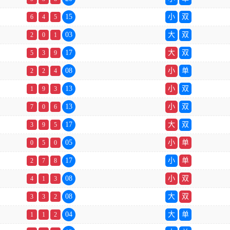
15
小
双
6
4
5
03
大
双
2
0
1
17
大
双
5
3
9
08
小
单
2
2
4
13
小
双
1
9
3
13
小
双
7
0
6
17
大
双
3
9
5
05
小
单
0
5
0
17
小
单
2
7
8
08
小
双
4
1
3
08
大
双
3
3
2
04
大
单
1
1
2