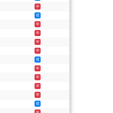
中
错
中
中
中
中
错
中
中
中
中
错
中