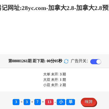
第
08081261
期 距下期:
00
分
05
秒
广告开关：
大单
未开:
3
期
大双
未开:
1
期
小双
未开:
2
期
3
+
3
+
7
=
13
-
小
单
咪牌