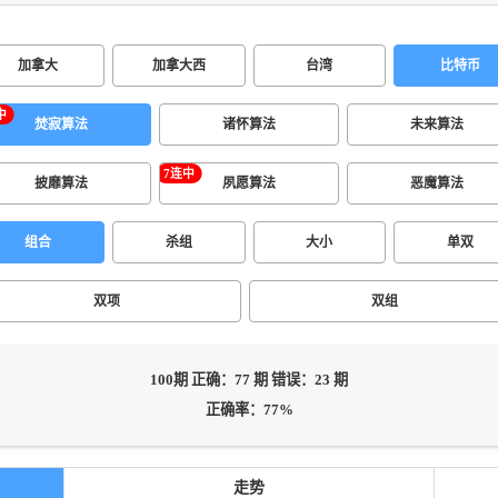
加拿大
加拿大西
台湾
比特币
焚寂算法
诸怀算法
未来算法
披靡算法
夙愿算法
恶魔算法
组合
杀组
大小
单双
双项
双组
100期 正确：77 期 错误：23 期
正确率：77%
走势