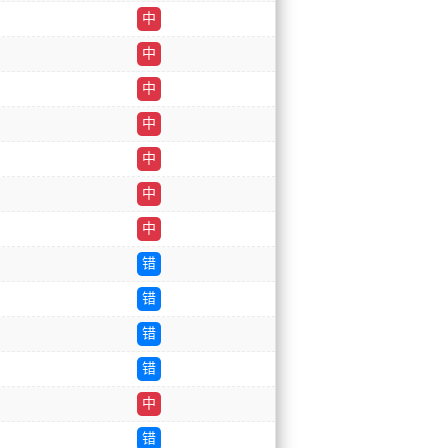
中
中
中
中
中
中
中
错
错
错
错
中
错