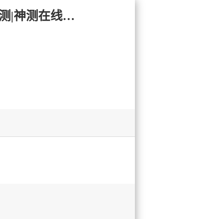
比特币28预测 易记网址:28yc.com-加拿大2.8-加拿大2.8预测|神测在线预测pc|加拿大预测_专注研究加拿大预测!